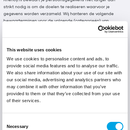
strikt nodig is om de doelen te realiseren waarvoor je
gegevens worden verzameld. Wij hanteren de volgende
bewaartermijnen voor de volgende (categorieën) van
persoonsgegevens: Persoonsgegevens administratief> 7 jaar,
in verband met belastingwetgeving.
Persoonsgegevens account> 2 jaar, in verband met
This website uses cookies
gebruikersgemak van u als klant.
We use cookies to personalise content and ads, to
Personalia administratief> 7 jaar, in verband met
provide social media features and to analyse our traffic.
belastingwetgeving.
We also share information about your use of our site with
Personalia account> 2 jaar, in verband met
our social media, advertising and analytics partners who
gebruikersgemak van u als klant.
may combine it with other information that you’ve
Adres administratief> 7 jaar, in verband met
provided to them or that they’ve collected from your use
belastingwetgeving.
of their services.
Adres account> 2 jaar, in verband met gebruikersgemak
van u als klant.
Emailadres administratief> 7 jaar, in verband met
Consent
belastingwetgeving.
Necessary
Selection
Emailadres account> 2 jaar, in verband met