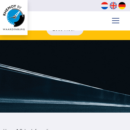
Contanten van €3000,- of meer? betaal digitaal. (biljetten
van €200 & €500 kunnen wij niet aannemen)
Lees meer