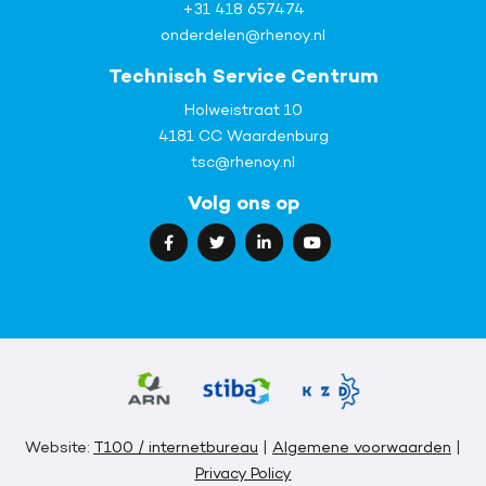
+31 418 657474
onderdelen@rhenoy.nl
Technisch Service Centrum
Holweistraat 10
4181 CC Waardenburg
tsc@rhenoy.nl
Volg ons op
Website:
T100 / internetbureau
|
Algemene voorwaarden
|
Privacy Policy