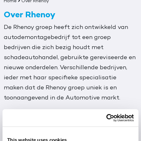
Home
Over Rhenoy
Over Rhenoy
De Rhenoy groep heeft zich ontwikkeld van
autodemontagebedrijf tot een groep
bedrijven die zich bezig houdt met
schadeautohandel, gebruikte gereviseerde en
nieuwe onderdelen. Verschillende bedrijven,
ieder met haar specifieke specialisatie
maken dat de Rhenoy groep uniek is en
toonaangevend in de Automotive markt.
De Rhenoy groep heeft zich ontwikkeld van
autodemontagebedrijf tot een toonaangevend
bedrijvengroep in de Automotive markt. De Rhenoy bedrijven
zijn gespecialiseerd in schadeautohandel, gebruikte
This website uses cookies