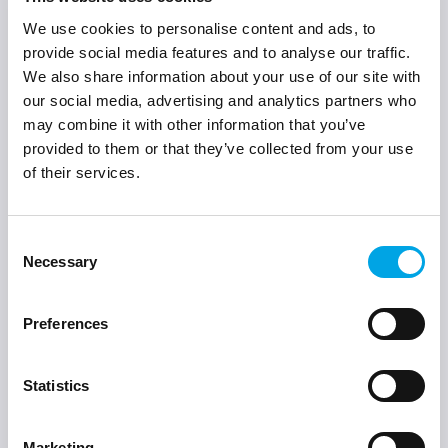
gereviseerde en nieuwe onderdelen. Verschillende bedrijven,
ieder met haar specialisatie maken de Rhenoy groep unieke
We use cookies to personalise content and ads, to
specialisten. Rhenoy groep is met haar hoofdkantoor
provide social media features and to analyse our traffic.
gevestigd in Waardenburg en beschikt op deze locatie over
We also share information about your use of our site with
38.000 m² opslag- en bedrijfsruimte.
our social media, advertising and analytics partners who
may combine it with other information that you’ve
Kwaliteit
provided to them or that they’ve collected from your use
De Rhenoy groep en de bijbehorende dochterondernemingen
of their services.
hebben kwaliteit hoog in het vaandel staan. Om deze
kwaliteit te verifiëren en te borgen in de organisatie beschikt
Consent
de Rhenoy groep over de certificaten KZD*** en ISO 9001.
Necessary
Selection
Onze service is klantgericht, de specialisten van Rhenoy
staan klaar voor al uw mobiliteitsvragen.
Neem contact op
en
vraag naar uw mogelijkheden.
Preferences
Divisies
Statistics
De multidisciplinaire bedrijfsvoering bestaat uit de
divisies:
Rhenoy Onderdelen
,
Approved Green
,
Rhenoy
Waardenburg
en
TSC Waardenburg
.
Marketing