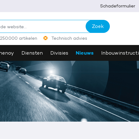
Schadeformulier
0,- of meer? betaal digitaal. (biljetten van €200 & €500
annemen)
250.000 artikelen
Technisch advies
Nieuws
henoy
Diensten
Divisies
Inbouwinstruct