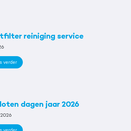
filter reiniging service
26
s verder
loten dagen jaar 2026
 2026
s verder