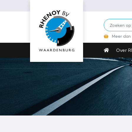
Contanten van €300
kunnen wij niet a
Meer dan 
Over R