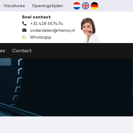
Vacatures
Openingstijden
Lees meer
Snel contact
+31 418 657474
onderdelen@rhenoy.nl
Whatsapp
ies
Contact