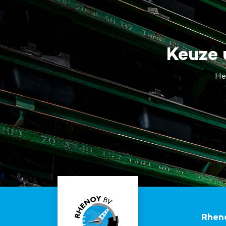
Keuze 
He
Rhen