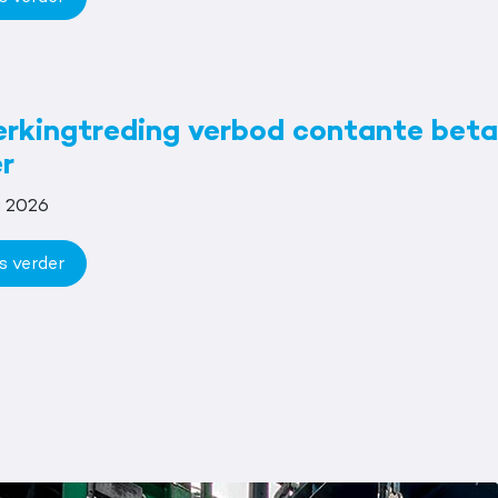
erkingtreding verbod contante beta
r
i 2026
s verder