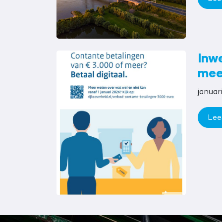
Inw
mee
januar
Lee