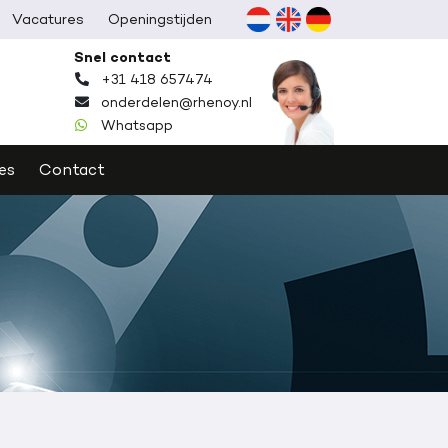
Vacatures
Openingstijden
Lees meer
Snel contact
+31 418 657474
onderdelen@rhenoy.nl
Whatsapp
es
Contact