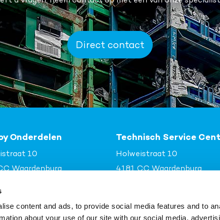
Direct contact
oy Onderdelen
Technisch Service Cen
istraat 10
Holweistraat 10
CC Waardenburg
4181 CC Waardenburg
18 657474
tsc@rhenoy.nl
s
delen@rhenoy.nl
ise content and ads, to provide social media features and to an
rmation about your use of our site with our social media, advertis