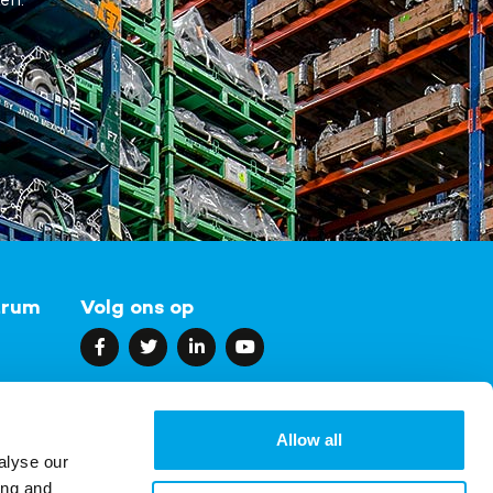
trum
Volg ons op
Allow all
alyse our
ing and