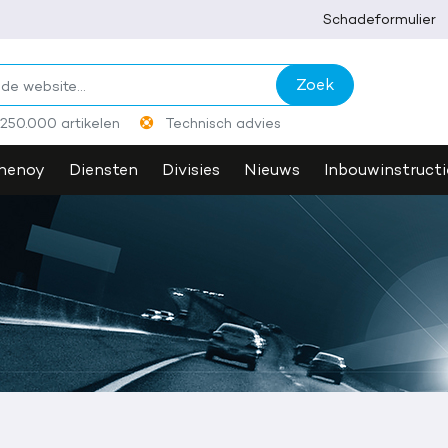
Schadeformulier
0,- of meer? betaal digitaal. (biljetten van €200 & €500
annemen)
250.000 artikelen
Technisch advies
henoy
Diensten
Divisies
Nieuws
Inbouwinstructi