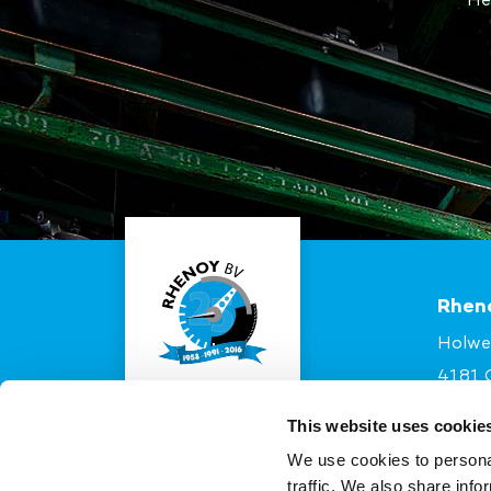
Rhen
Holwe
4181 
+31 4
This website uses cookie
onder
We use cookies to personal
traffic. We also share info