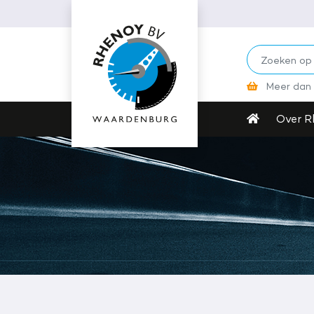
Contanten van €300
kunnen wij niet a
Meer dan 
Over R