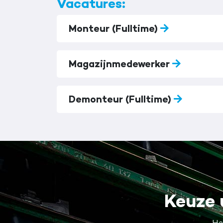
Vacatures:
Monteur (Fulltime)
Magazijnmedewerker
Demonteur (Fulltime)
Keuze 
He