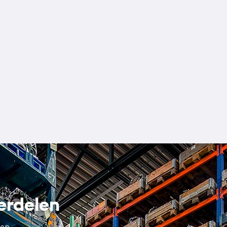
erdelen
en.