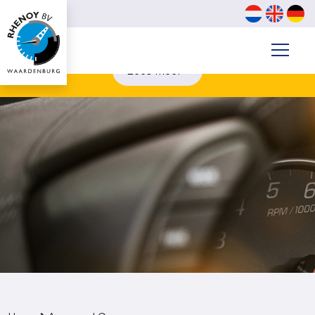
Contanten van €3000,- of meer? betaal digitaal. (biljetten
van €200 & €500 kunnen wij niet aannemen)
Lees meer