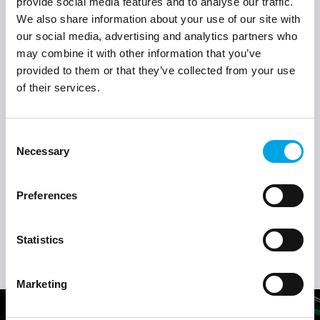
provide social media features and to analyse our traffic.
We also share information about your use of our site with
Naast Motoren, Transmissies, Turbo’s en Dieseltechniek vind
our social media, advertising and analytics partners who
je ook onderdelen als Stuurhuizen, Stuurpompen,
may combine it with other information that you’ve
Aircopompen en Elektronica. Approved Green is een
provided to them or that they’ve collected from your use
Europees concept dat voornamelijk gebruikt wordt door
of their services.
dealerbedrijven onafhankelijke autobedrijven om hun klanten
een goedkoper alternatief te bieden. Een netwerk van
Consent
wederverkopers vertegenwoordigt in iedere land het concept.
Necessary
Selection
Preferences
Statistics
Marketing